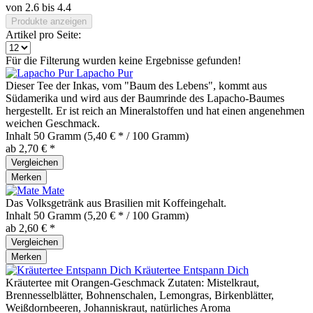
von
2.6
bis
4.4
Produkte anzeigen
Artikel pro Seite:
Für die Filterung wurden keine Ergebnisse gefunden!
Lapacho Pur
Dieser Tee der Inkas, vom "Baum des Lebens", kommt aus
Südamerika und wird aus der Baumrinde des Lapacho-Baumes
hergestellt. Er ist reich an Mineralstoffen und hat einen angenehmen
weichen Geschmack.
Inhalt
50 Gramm
(5,40 € * / 100 Gramm)
ab 2,70 € *
Vergleichen
Merken
Mate
Das Volksgetränk aus Brasilien mit Koffeingehalt.
Inhalt
50 Gramm
(5,20 € * / 100 Gramm)
ab 2,60 € *
Vergleichen
Merken
Kräutertee Entspann Dich
Kräutertee mit Orangen-Geschmack Zutaten: Mistelkraut,
Brennesselblätter, Bohnenschalen, Lemongras, Birkenblätter,
Weißdornbeeren, Johanniskraut, natürliches Aroma