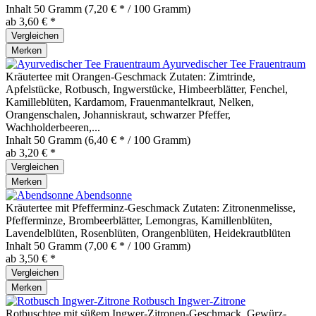
Inhalt
50 Gramm
(7,20 € * / 100 Gramm)
ab 3,60 € *
Vergleichen
Merken
Ayurvedischer Tee Frauentraum
Kräutertee mit Orangen-Geschmack Zutaten: Zimtrinde,
Apfelstücke, Rotbusch, Ingwerstücke, Himbeerblätter, Fenchel,
Kamilleblüten, Kardamom, Frauenmantelkraut, Nelken,
Orangenschalen, Johanniskraut, schwarzer Pfeffer,
Wachholderbeeren,...
Inhalt
50 Gramm
(6,40 € * / 100 Gramm)
ab 3,20 € *
Vergleichen
Merken
Abendsonne
Kräutertee mit Pfefferminz-Geschmack Zutaten: Zitronenmelisse,
Pfefferminze, Brombeerblätter, Lemongras, Kamillenblüten,
Lavendelblüten, Rosenblüten, Orangenblüten, Heidekrautblüten
Inhalt
50 Gramm
(7,00 € * / 100 Gramm)
ab 3,50 € *
Vergleichen
Merken
Rotbusch Ingwer-Zitrone
Rotbuschtee mit süßem Ingwer-Zitronen-Geschmack, Gewürz-