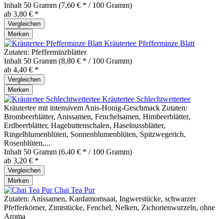
Inhalt
50 Gramm
(7,60 € * / 100 Gramm)
ab 3,80 € *
Vergleichen
Merken
Kräutertee Pfefferminze Blatt
Zutaten: Pfefferminzblätter
Inhalt
50 Gramm
(8,80 € * / 100 Gramm)
ab 4,40 € *
Vergleichen
Merken
Kräutertee Schlechtwettertee
Kräutertee mit intensivem Anis-Honig-Geschmack Zutaten:
Brombeerblätter, Anissamen, Fenchelsamen, Himbeerblätter,
Erdbeerblätter, Hagebuttenschalen, Haselnussblätter,
Ringelblumenblüten, Sonnenblumenblüten, Spitzwegerich,
Rosenblüten,...
Inhalt
50 Gramm
(6,40 € * / 100 Gramm)
ab 3,20 € *
Vergleichen
Merken
Chai Tea Pur
Zutaten: Anissamen, Kardamomsaat, Ingwerstücke, schwarzer
Pfefferkörner, Zimtstücke, Fenchel, Nelken, Zichorienwurzeln, ohne
Aroma