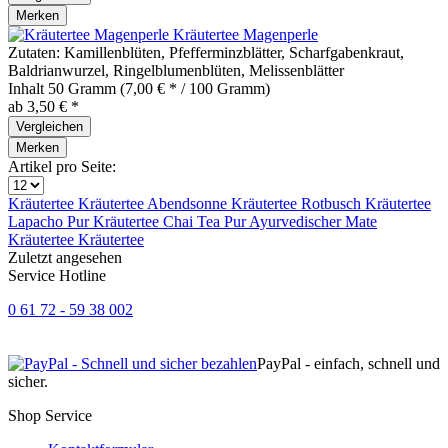
Merken
Kräutertee Magenperle
Zutaten: Kamillenblüten, Pfefferminzblätter, Scharfgabenkraut,
Baldrianwurzel, Ringelblumenblüten, Melissenblätter
Inhalt
50 Gramm
(7,00 € * / 100 Gramm)
ab 3,50 € *
Vergleichen
Merken
Artikel pro Seite:
Kräutertee
Kräutertee
Abendsonne
Kräutertee
Rotbusch
Kräutertee
Lapacho Pur
Kräutertee
Chai Tea Pur
Ayurvedischer
Mate
Kräutertee
Kräutertee
Zuletzt angesehen
Service Hotline
0 61 72 - 59 38 002
PayPal - einfach, schnell und
sicher.
Shop Service