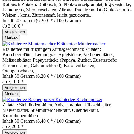
Rotbusch Zutaten: Rotbusch, Süßholzwurzelgranulat, Ingwerstücke,
Lemongras, Zitronenschalen, Zitronenfruchtgranulat (Glukosesirup -
Weizen-, konz. Zitronensaft, leicht gezuckerte...
Inhalt
50 Gramm
(6,20 € * / 100 Gramm)
ab 3,10 € *
Vergleichen
Merken
Kräutertee Muntermacher
Kräutertee mit fruchtigem Zitrusgeschmack Zutaten:
Brombeerblätter, Lemongras, Apfelstücke, Verbenenblätter,
Melissenblätter, Papayastücke (Papaya, Zucker, Zusatzstoffe:
Zitronensäure, Calciumchlorid), Karottenflocken,
Orangenschalen,...
Inhalt
50 Gramm
(6,20 € * / 100 Gramm)
ab 3,10 € *
Vergleichen
Merken
Kräutertee Rachenputzer
Zutaten: Steinlindenblüten, Anis, Thymian, Eibischblätter,
Malvenblätter, Stiefmütterchenkraut, Quendelkraut,
Kornblumenblüten
Inhalt
50 Gramm
(6,40 € * / 100 Gramm)
ab 3,20 € *
Vergleichen