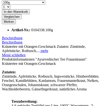
In den
Warenkorb
Vergleichen
Merken
Artikel-Nr.:
0104338.100g
Beschreibung
Beschreibung
Kräutertee mit Orangen-Geschmack Zutaten: Zimtrinde,
Apfelstücke, Rotbusch,...
mehr
Menü schließen
Produktinformationen "Ayurvedischer Tee Frauentraum"
Kräutertee mit Orangen-Geschmack
Zutaten:
Zimtrinde, Apfelstücke, Rotbusch, Ingwerstücke, Himbeerblätter,
Fenchel, Kamilleblüten, Kardamom, Frauenmantelkraut, Nelken,
Orangenschalen, Johanniskraut, schwarzer Pfeffer,
Wachholderbeeren, Gänsefingerkraut, natürliches Aroma
Teezubereitung:
4-6 gehäufte Teelöffel pro Liter, 100°C Wassertemp., 5-