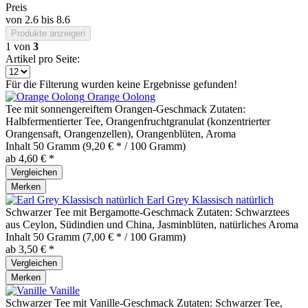
Preis
von
2.6
bis
8.6
Produkte anzeigen
1
von
3
Artikel pro Seite:
Für die Filterung wurden keine Ergebnisse gefunden!
Orange Oolong
Tee mit sonnengereiftem Orangen-Geschmack Zutaten:
Halbfermentierter Tee, Orangenfruchtgranulat (konzentrierter
Orangensaft, Orangenzellen), Orangenblüten, Aroma
Inhalt
50 Gramm
(9,20 € * / 100 Gramm)
ab 4,60 € *
Vergleichen
Merken
Earl Grey Klassisch natürlich
Schwarzer Tee mit Bergamotte-Geschmack Zutaten: Schwarztees
aus Ceylon, Südindien und China, Jasminblüten, natürliches Aroma
Inhalt
50 Gramm
(7,00 € * / 100 Gramm)
ab 3,50 € *
Vergleichen
Merken
Vanille
Schwarzer Tee mit Vanille-Geschmack Zutaten: Schwarzer Tee,