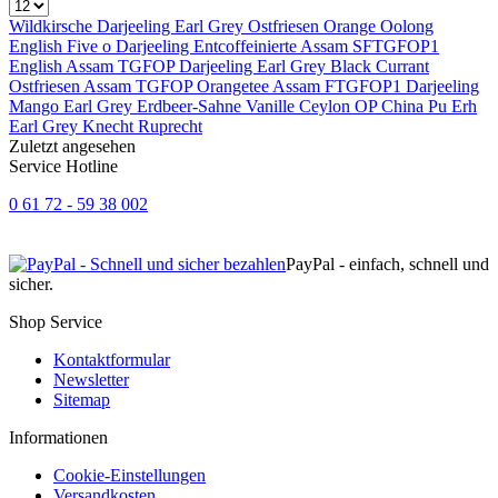
Wildkirsche
Darjeeling
Earl Grey
Ostfriesen
Orange Oolong
English Five o
Darjeeling
Entcoffeinierte
Assam SFTGFOP1
English
Assam TGFOP
Darjeeling
Earl Grey
Black Currant
Ostfriesen
Assam TGFOP
Orangetee
Assam FTGFOP1
Darjeeling
Mango
Earl Grey
Erdbeer-Sahne
Vanille
Ceylon OP
China Pu Erh
Earl Grey
Knecht Ruprecht
Zuletzt angesehen
Service Hotline
0 61 72 - 59 38 002
PayPal - einfach, schnell und
sicher.
Shop Service
Kontaktformular
Newsletter
Sitemap
Informationen
Cookie-Einstellungen
Versandkosten