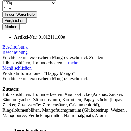
In den
Warenkorb
Vergleichen
Merken
Artikel-Nr.:
0101211.100g
Beschreibung
Beschreibung
Früchtetee mit exotischem Mango-Geschmack Zutaten:
Hibiskusblüten, Holunderbeeren,...
mehr
Menü schließen
Produktinformationen "Happy Mango"
Früchtetee mit exotischem Mango-Geschmack
Zutaten:
Hibiskusblüten, Holunderbeeren, Ananasstücke (Ananas, Zucker,
Säuerungsmitel: Zitronensäure), Korinthen, Papayastücke (Papaya,
Zucker, Zusatzstoffe: Zironensäure, Calciumchlorid),
Ringelblumenblüten, Mangofruchtgranulat (Glukosesirup -Weizen-,
Mangopüree, Verdickungsmittel: Natriumalginat), Aroma
Teezubereitung: