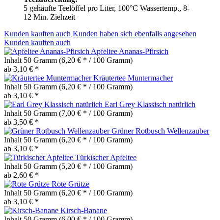
5 gehäufte Teelöffel pro Liter, 100°C Wassertemp., 8-
12 Min. Ziehzeit
Kunden kauften auch
Kunden haben sich ebenfalls angesehen
Kunden kauften auch
Apfeltee Ananas-Pfirsich
Inhalt
50 Gramm
(6,20 € * / 100 Gramm)
ab 3,10 € *
Kräutertee Muntermacher
Inhalt
50 Gramm
(6,20 € * / 100 Gramm)
ab 3,10 € *
Earl Grey Klassisch natürlich
Inhalt
50 Gramm
(7,00 € * / 100 Gramm)
ab 3,50 € *
Grüner Rotbusch Wellenzauber
Inhalt
50 Gramm
(6,20 € * / 100 Gramm)
ab 3,10 € *
Türkischer Apfeltee
Inhalt
50 Gramm
(5,20 € * / 100 Gramm)
ab 2,60 € *
Rote Grütze
Inhalt
50 Gramm
(6,20 € * / 100 Gramm)
ab 3,10 € *
Kirsch-Banane
Inhalt
50 Gramm
(6,00 € * / 100 Gramm)